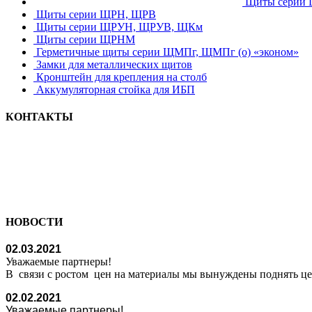
Щиты серии
Щиты серии ЩРН, ЩРВ
Щиты серии ЩРУН, ЩРУВ, ЩКм
Щиты серии ЩРНМ
Герметичные щиты серии ЩМПг, ЩМПг (о) «эконом»
Замки для металлических щитов
Кронштейн для крепления на столб
Аккумуляторная стойка для ИБП
КОНТАКТЫ
НОВОСТИ
02.03.2021
Уважаемые партнеры!
В связи с ростом цен на материалы мы вынуждены поднять ц
02.02.2021
Уважаемые партнеры!