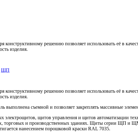
я конструктивному решению позволяет использовать её в качес
ость изделия.
,
ЩП
я конструктивному решению позволяет использовать её в качес
ость изделия.
выполнена съемной и позволяет закреплять массивные элемен
х электрощитов, щитов управления и щитов автоматизации техн
х, торговых и производственных зданиях. Щиты серии ЩП и ЩМ
стигается нанесением порошковой краски RAL 7035.